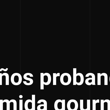
ños proba
mida gour