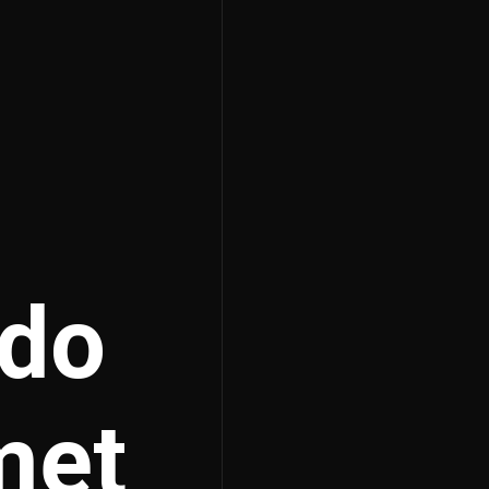
ndo
met