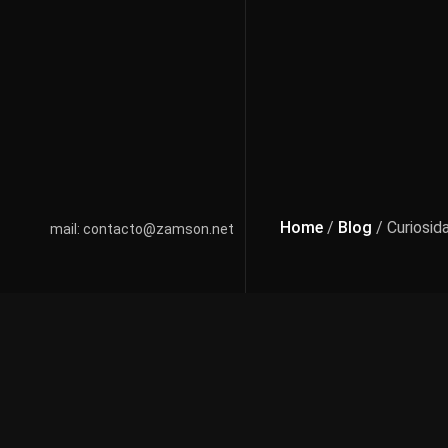
Home
/
Blog
/ Curiosid
mail: contacto@zamson.net
He tenido la oportunida
bueno, para nada las vo