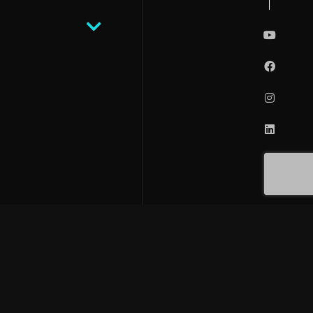
 deliciosas y otras…
 pagar tanto por esas