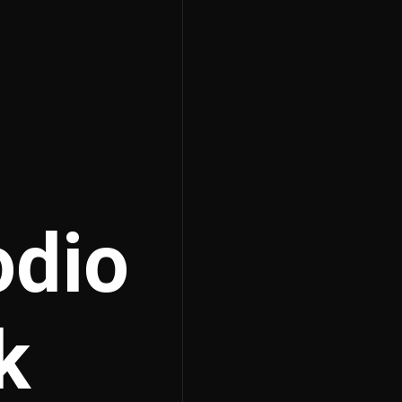
odio
k