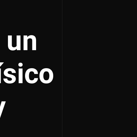
e un
ísico
y