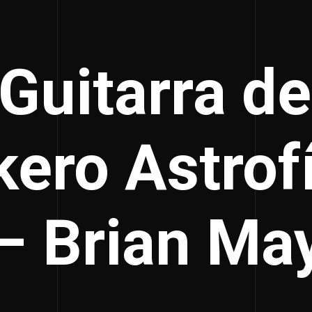
Guitarra d
ero Astrof
– Brian Ma