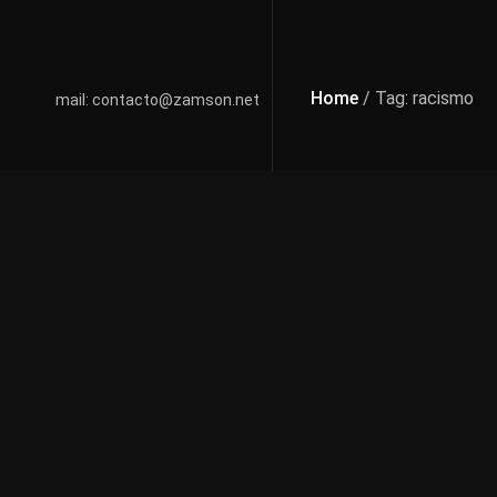
Home
/ Tag: racismo
mail: contacto@zamson.net
Últimas Public
17 febrero, 2011
Humor
Tiras
Como nos ven l